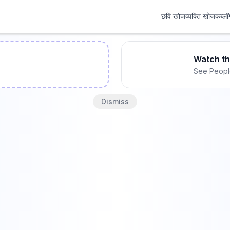
छवि खोज
व्यक्ति खोजक
ब्लॉ
Watch t
See Peopl
Dismiss