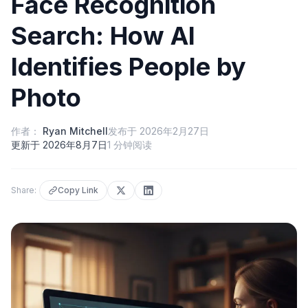
Face Recognition
Search: How AI
Identifies People by
Photo
作者：
Ryan Mitchell
发布于
2026年2月27日
更新于
2026年8月7日
1
分钟阅读
Share:
Copy Link