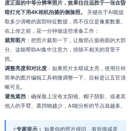
度正面的中等分辨率照片，效果往往远胜于一张在昏
暗灯光下用4K相机拍摄的侧脸照。
关键在于AI能提
取多少清晰的面部特征数据，而不仅仅是像素数量。
在上传之前，花一分钟做这些准备工作：
裁剪图片
：把照片裁剪一下，让脸部占据画面的大部
分。这能帮助AI集中注意力，排除不相关的背景干
扰。
调整亮度和对比度
：如果照片太暗或太亮，使用任何
简单的图片编辑工具稍微调整一下。目标是让五官清
晰可见。
避免遮挡
：确保脸上没有太阳镜、帽子阴影、或者其
他人的手臂。遮挡物越少，AI能分析的节点就越多。
专家提示：
如果你的照片很旧、有折痕或是