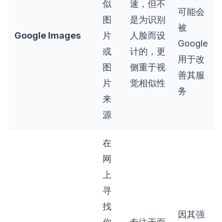
似
速，但不
可能会
图
是为识别
被
Google Images
片
人脸而设
Google
或
计的，更
用于改
图
侧重于视
善其服
片
觉相似性
务
来
源
在
网
上
寻
找
因其强