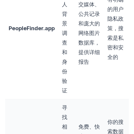
人
交媒体、
的用户
背
公共记录
隐私政
景
和庞大的
PeopleFinder.app
策，搜
调
网络图片
索是私
查
数据库，
密和安
和
提供详细
全的
身
报告
份
验
证
寻
找
你的搜
相
免费、快
索数据