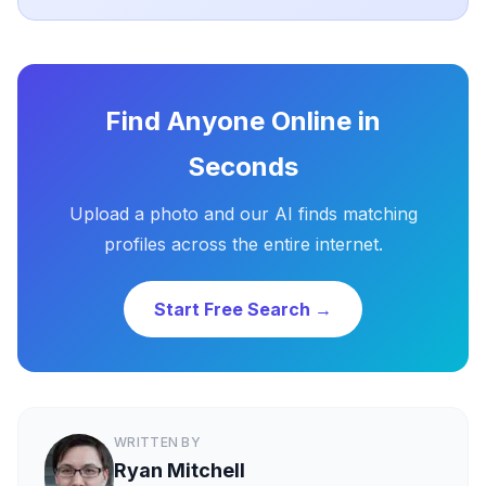
Find Anyone Online in
Seconds
Upload a photo and our AI finds matching
profiles across the entire internet.
Start Free Search →
WRITTEN BY
Ryan Mitchell