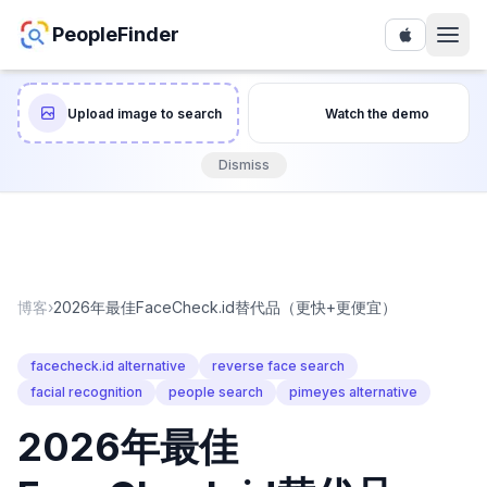
PeopleFinder
Upload image to search
Watch the demo
Dismiss
博客
›
2026年最佳FaceCheck.id替代品（更快+更便宜）
facecheck.id alternative
reverse face search
facial recognition
people search
pimeyes alternative
2026年最佳