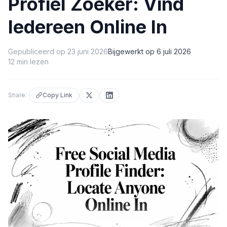
Profiel Zoeker: Vind
Iedereen Online In
Gepubliceerd op
23 juni 2026
Bijgewerkt op
6 juli 2026
12
min lezen
Share:
Copy Link