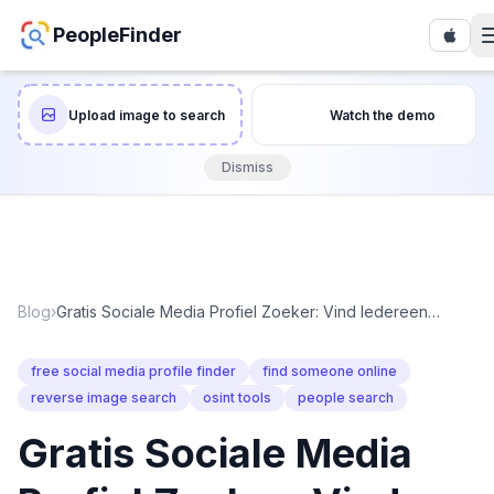
PeopleFinder
Upload image to search
Watch the demo
Dismiss
Blog
›
Gratis Sociale Media Profiel Zoeker: Vind Iedereen
Online In
free social media profile finder
find someone online
reverse image search
osint tools
people search
Gratis Sociale Media