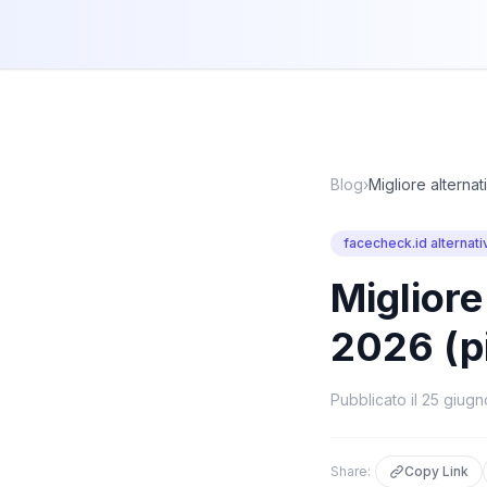
Blog
›
Migliore alterna
facecheck.id alternati
Migliore
2026 (p
Pubblicato il
25 giugn
Share:
Copy Link