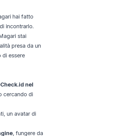
gari hai fatto
i incontrarlo.
 Magari stai
alità presa da un
 di essere
eCheck.id nel
o cercando di
i, un avatar di
agine
, fungere da