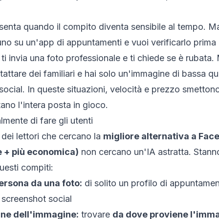
esenta quando il compito diventa sensibile al tempo. Ma
o su un'app di appuntamenti e vuoi verificarlo prima d
ti invia una foto professionale e ti chiede se è rubata.
tattare dei familiari e hai solo un'immagine di bassa qu
ocial. In queste situazioni, velocità e prezzo smettono
ano l'intera posta in gioco.
mente di fare gli utenti
dei lettori che cercano la
migliore alternativa a Fac
e + più economica)
non cercano un'IA astratta. Stann
uesti compiti:
ersona da una foto:
di solito un profilo di appuntament
screenshot social
ine dell'immagine:
trovare
da dove proviene l'imm