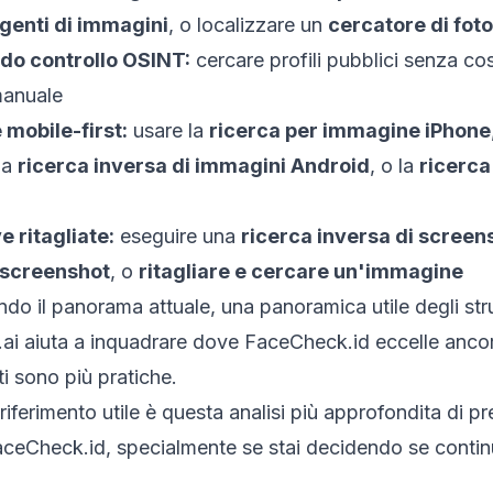
genti di immagini
, o localizzare un
cercatore di foto
ido controllo OSINT:
cercare profili pubblici senza co
manuale
 mobile-first:
usare la
ricerca per immagine iPhone
 la
ricerca inversa di immagini Android
, o la
ricerc
e ritagliate:
eseguire una
ricerca inversa di screen
 screenshot
, o
ritagliare e cercare un'immagine
ndo il panorama attuale, una panoramica utile degli
st
ai
aiuta a inquadrare dove FaceCheck.id eccelle ancor
ti sono più pratiche.
riferimento utile è questa analisi più approfondita di
pr
FaceCheck.id
, specialmente se stai decidendo se contin