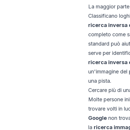
La maggior parte 
Classificano logh
ricerca inversa
completo come se
standard può aiut
serve per identifi
ricerca inversa
un'immagine del pr
una pista.
Cercare più di un
Molte persone in
trovare volti in lu
Google
non trova
la
ricerca imma