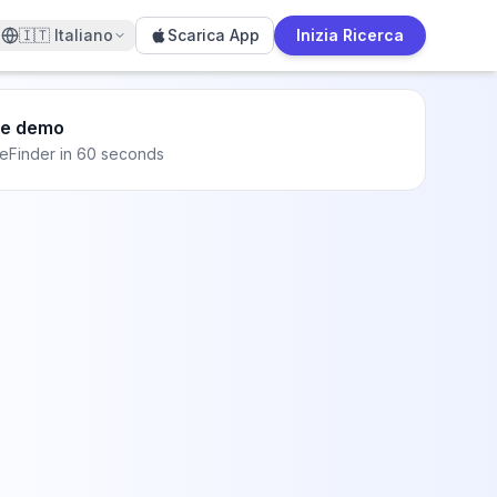
🇮🇹
Italiano
Scarica App
Inizia Ricerca
he demo
eFinder in 60 seconds