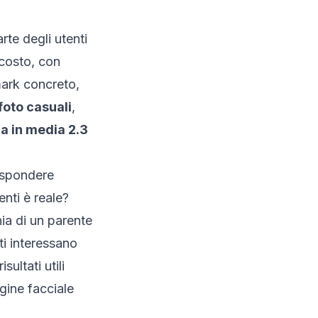
rte degli utenti
-costo, con
mark concreto,
foto casuali
,
a in media 2.3
rispondere
nti è reale?
ia di un parente
ti interessano
sultati utili
gine facciale