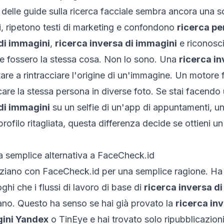
delle guide sulla ricerca facciale sembra ancora una s
i, ripetono testi di marketing e confondono
ricerca p
 di immagini
,
ricerca inversa di immagini
e riconosc
 fossero la stessa cosa. Non lo sono. Una
ricerca in
are a rintracciare l'origine di un'immagine. Un motore 
care la stessa persona in diverse foto. Se stai facendo 
 di immagini
su un selfie di un'app di appuntamenti, u
ofilo ritagliata, questa differenza decide se ottieni un
a semplice alternativa a FaceCheck.id
iziano con FaceCheck.id per una semplice ragione. Ha 
oghi che i flussi di lavoro di base di
ricerca inversa d
no. Questo ha senso se hai già provato la
ricerca in
gini Yandex
o TinEye e hai trovato solo ripubblicazioni 