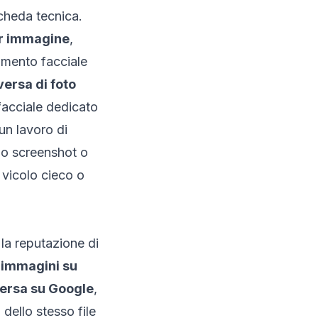
cheda tecnica.
er immagine
,
imento facciale
versa di foto
facciale dedicato
un lavoro di
no screenshot o
 vicolo cieco o
la reputazione di
i immagini su
versa su Google
,
dello stesso file