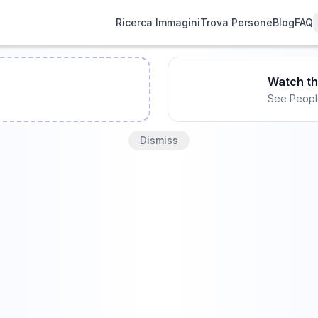
Ricerca Immagini
Trova Persone
Blog
FAQ
Watch t
See Peopl
Dismiss