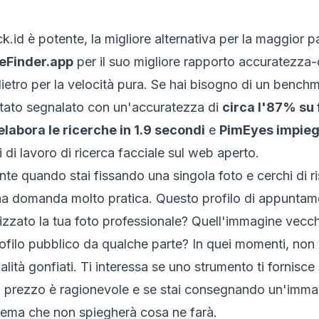
id è potente, la migliore alternativa per la maggior pa
eFinder.app
per il suo migliore rapporto accuratezza
ietro per la velocità pura. Se hai bisogno di un bench
tato segnalato con un'accuratezza di
circa l'87% su 
elabora le ricerche in 1.9 secondi
e
PimEyes impieg
i di lavoro di ricerca facciale sul web aperto.
te quando stai fissando una singola foto e cerchi di 
a domanda molto pratica. Questo profilo di appuntame
lizzato la tua foto professionale? Quell'immagine vecch
rofilo pubblico da qualche parte? In quei momenti, non 
lità gonfiati. Ti interessa se uno strumento ti fornisce ri
il prezzo è ragionevole e se stai consegnando un'imma
stema che non spiegherà cosa ne farà.