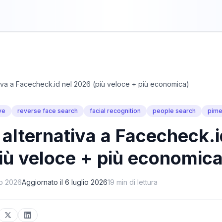
tiva a Facecheck.id nel 2026 (più veloce + più economica)
ve
reverse face search
facial recognition
people search
pime
 alternativa a Facecheck.i
iù veloce + più economica
o 2026
Aggiornato il
6 luglio 2026
19
min di lettura