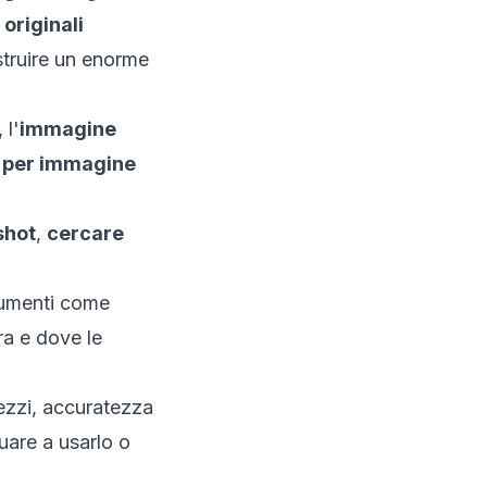
 originali
struire un enorme
, l'
immagine
a per immagine
shot
,
cercare
rumenti come
a e dove le
ezzi, accuratezza
uare a usarlo o