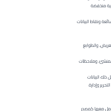
نية منخفضة
تعريض، والطوابع
 المنشئ، وملاحظات
 ذلك البيانات
حرير وإدارة
عامل معها كمصدر