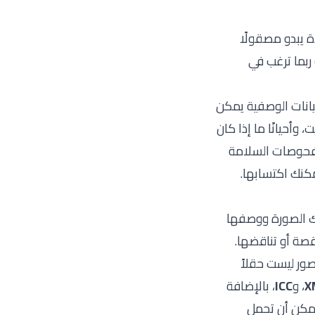
 يبدو مصقولًا
ربما ترغب في
بيانات الوصفية يمكن
 وأحيانًا ما إذا كان
تحقق، أو بمهام OSINT الأساسية، أو بفحوصات السلامة
مكنك اكتسابها.
لك الصورة ووصفها
قصة أو تناقضها.
لصور ليست حقلاً
X
، و
ICC
، بالإضافة
 واحدة يمكن أن تحمل