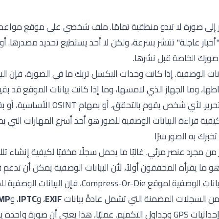
 إلى صورة لا تبدو منطقية تمامًا. ملف شخصي على موقع مواعدة
بار عاجلة" تنتشر بسرعة، ولكن لا أحد يستطيع تحديد مصدرها. أو 
ورك الخاصة قبل نشرها.
نات الوصفية. إذا كانت وحدات البكسل تريك ما في الصورة، فإن ال
طها، وما الجهاز الذي لامسها، وما إذا كانت بيانات الموقع قد بقيت،
الملف قد مر ببرنامج تحرير. لأي شخص يقوم بال
فية قراءة البيانات الوصفية للصور هو أحد أسرع المهارات التي ي
تخبرك به الصور سرًا
ن مجرد عنصر مرئي. غالبًا ما يحمل سجلًا مخفيًا لكيفية إنشاء ت
هو ما يقرأه المحققون أولاً، لأن البيانات الوصفية يمكن أن تدعم 
الوصفية لموقع Compress-Or-Die
، فإن البيانات الوصفية ل
 من السجلات المضمنة التي تشمل عادةً بيانات
EXIF
، و
IPTC
، و
MP
إلى عناصر تقنية مثل إحداثيات GPS وجداول التكميم. عمليًا، هذا يعني أن صورة