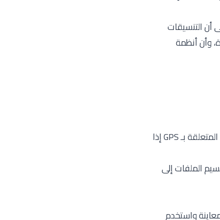
لى أن التنسيقات
، وأن أنظمة
غالبًا ما تُظهر علامة التبويب هذه تاريخ الالتقاط، وطراز الكاميرا، والأبعاد، وأحيانًا الحقول المتعلقة بـ GPS إذا
البًا ما تكون كافية لتقسيم الملفات إلى
معاينة واستخدم