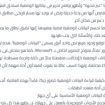
ها "غير محررة" وتُظهر برنامج تحرير في بياناتها الوصفية تستحق المز
ض أنها من رحلة حديثة ولكن لا يوجد لها مسار تاريخي مطابق ق
 دعم من مكان آخر.
ا ما تحسم البيانات الوصفية قضية بمفردها. إنها تضيق نطاق ما يج
 ذلك، والأسئلة التي يجب طرحها.
توقع وجود مربع نص واحد أنيق يسمى "البيانات الوصفية". هذه لي
تعمل بها ملفات الصور عادةً. نموذج التصوير الخاص بـ
بيانات الوصفية كإدخالات منفصلة بدلاً من كتلة واحدة مسطحة. ل
ءً مختلفة، ولهذا السبب غالبًا ما يفوت المبتدئون أدلة مهمة لأن 
 كيفية قراءة البيانات الوصفية للصور جيدًا، فابدأ بهذه العقلية: أ
 أدلة متعدد الطبقات.
 البيانات الوصفية الأساسية على أي جهاز
دم الأدوات الموجودة بالفعل على جهازك. لن يظهر هذا كل شيء