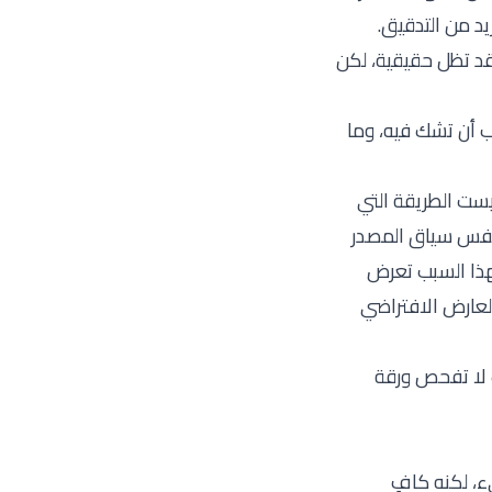
يد من التدقيق.
د تظل حقيقية، لكن
ب أن تشك فيه، وما
ست الطريقة التي
 Microsoft، كما هو ملخص في نفس سياق المصدر
هذا السبب تعرض
العارض الافتراضي
نت لا تفحص ورقة
، لكنه كافٍ