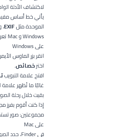
لاكتشاف الأدلة الواض
يأتي خط أساس مفي
الموحدة مثل
EXIF
، و
Windows و Mac تعرض على الأقل بعض هذه البيانات من خلال واجهات مدمجة.
على Windows
انقر بزر الماوس الأي
اختر
خصائص
.
افتح علامة التبويب
ت
بقيت خلال رحلة الصور
مجموعتين: صور تستحق
على Mac
في Finder، حدد الصورة وافتح