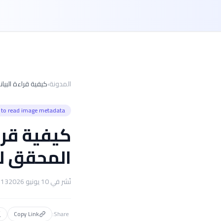
المدونة
›
كيفية قراءة البيان
to read image metadata
كيفية قرا
المحقق لعام
نُشر في
10 يونيو 2026
13
Copy Link
Share: