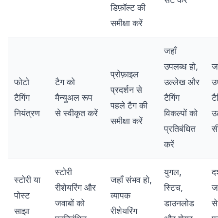
डिफ़ॉल्ट की
समीक्षा करें
जहाँ
उपलब्ध हो,
जह
प्रोफ़ाइल
फोटो
टैग को
उल्लेख और
उ
प्रदर्शन से
टैगिंग
मैन्युअल रूप
टैगिंग
ट
पहले टैग की
नियंत्रण
से स्वीकृत करें
विकल्पों को
उल
समीक्षा करें
प्रतिबंधित
सी
करें
स्टोरी
युगल,
द
स्टोरी या
जहाँ संभव हो,
रीशेयरिंग और
स्टिच,
ज
पोस्ट
व्यापक
जवाबों को
डाउनलोड
से
साझा
रीशेयरिंग