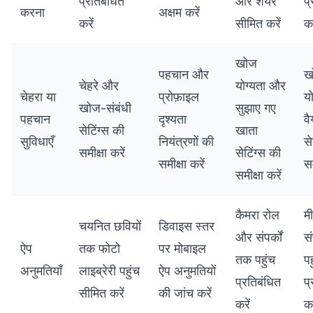
प्रतिबंधित
और शेयर
प्
करना
अक्षम करें
करें
सीमित करें
कर
खोज
पहचान और
ख
चेहरे और
योग्यता और
चेहरा या
प्रोफ़ाइल
य
खोज-संबंधी
सुझाए गए
पहचान
दृश्यता
व
सेटिंग्स की
खाता
सुविधाएँ
नियंत्रणों की
से
समीक्षा करें
सेटिंग्स की
समीक्षा करें
सम
समीक्षा करें
कैमरा रोल
म
चयनित छवियों
डिवाइस स्तर
और संपर्कों
सं
ऐप
तक फोटो
पर मोबाइल
तक पहुंच
पह
अनुमतियाँ
लाइब्रेरी पहुंच
ऐप अनुमतियों
प्रतिबंधित
प्
सीमित करें
की जांच करें
करें
कर