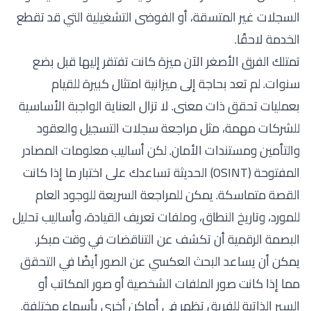
السجلات غير المتسقة، أو الفوضى التشغيلية التي قد تقطع
الخدمة لاحقًا.
تمتلك الفرق الأصغر الآن ميزة كانت تفتقر إليها قبل بضع
سنوات. لم تعد بحاجة إلى ميزانية امتثال كبيرة للقيام
بعمليات تحقق ذات معنى. لا تزال العناية الواجبة الأساسية
للشركات مهمة، مثل مراجعة سجلات التسجيل والعقود
والتأمين ومستندات الأمان. لكن أساليب معلومات المصادر
المفتوحة (OSINT) الحديثة تساعدك على اختبار ما إذا كانت
القصة متماسكة. يمكن للمراجعة السريعة للوجود العام
للمورد، وتاريخ النطاق، وملفات تعريف القيادة، و
أساليب تحليل
البصمة الرقمية
أن تكشف عن التناقضات في وقت مبكر.
يمكن أن يساعد البحث العكسي عن الصور أيضًا في التحقق
مما إذا كانت صور الملفات الشخصية أو صور المكاتب أو
السير الذاتية للفريق تظهر في أماكن أخرى بأسماء مختلفة.