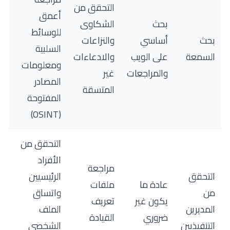
التحقق من
أعمق
بحث
الشكاوى
للوسائط
بحث
أساسي
والنزاعات
السلبية
السمعة
على الويب
والادعاءات
ومعلومات
والمراجعات
غير
المصادر
المتسقة
المفتوحة
(OSINT)
التحقق من
الأفراد
مراجعة
التحقق
الرئيسيين
عادة ما
ملفات
من
واتساق
يكون غير
تعريف
المديرين
الملف
ضروري
القيادة
التنفيذيين
الشخصي