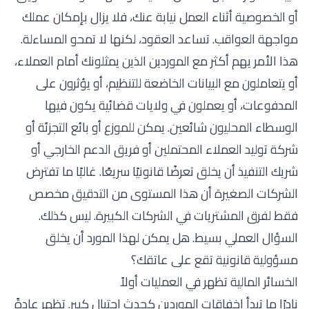
أو الخصوصية أثناء العمل نيابة عنك، فلا يزال بإمكان عملك
مواجهة العواقب. تساعد العقود، لكنها لا تمحو المساءلة.
هذا الأمر يهم أكثر مع الموردين الذين يمثلونك أمام العملاء،
أو يتعاملون مع البيانات الخاضعة للتنظيم، أو يؤثرون على
المدفوعات، أو يعملون في ولايات قضائية يكون فيها
الوسطاء المحليون شائعين. يمكن للموزع أو بائع التجزئة أو
شركة توليد العملاء المحتملين أو فريق الدعم الخارجي أو
شريك التنفيذ أن يخلق تعرضًا قانونيًا سريعًا. غالبًا ما تفترض
الشركات الصغيرة أن هذا المستوى من التدقيق مخصص
فقط لفرق المشتريات في الشركات الكبيرة. ليس كذلك.
السؤال العملي بسيط. هل يمكن لهذا المورد أن يخلق
مسؤولية قانونية تقع على عاتقك؟
الخسائر المالية تظهر في العمليات أولاً
نادرًا ما تبدأ إخفاقات الموردين كحدث احتيال كبير. تظهر عادةً