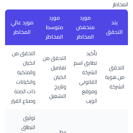
المخاطر
مورد
مورد
بند
مورد عالي
منخفض
متوسط
التحقق
المخاطر
المخاطر
المخاطر
تأكيد
التحقق من
التحقق من
تطابق اسم
الكيان
التحقق
تفاصيل
الشركة
والملكية
من هوية
الكيان
القانوني
والكيانات
الشركة
وتاريخ
وموقع
ذات الصلة
التشغيل
الويب
وصناع القرار
توثيق
النطاق
ربط