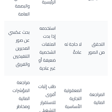
الرئيسية
والبصمة
العامة
استخدمه
بحث عكسي
إذا بدت
عن صور
التحقق
لا حاجة له
الملفات
المديرين
من الصور
عادةً
الشخصية
التنفيذيين
ضعيفة أو
والفريق
غير عادية
مراجعة
طلب إثبات
المعقولية
المؤشرات
المراجعة
أقوى
التجارية
المالية
المالية
للاستقرار
الأساسية
ومخاطر
التشغيلي