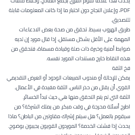
يحدث هذا عندما تقوم الفرق بجمع النماذج، وحفظ ملفات
PDF، وإعلان النجاح دون اختبار ما إذا كانت المعلومات قابلة
للتصديق.
طريق الهروب بسيط. تحقق من صحة بعض الادعاءات
المهمة على الأقل بشكل مستقل. إذا قال مورد إن لديه
ضوابط أمنية وخبرة ذات صلة وقيادة مسماة، فتحقق من
هذه النقاط خارج مستندات المورد نفسه.
فخ الثقة
يمكن للإحالة أو مندوب المبيعات الودود أو العرض التقديمي
القوي أن يقلل من حذر الناس. الثقة مفيدة في الأعمال.
الثقة التي لم يتم التحقق منها هي حيث تبدأ الخسائر.
اطرح أسئلة محرجة في وقت مبكر. من يملك الشركة؟ من
سيقوم بالعمل؟ هل سيتم إشراك مقاولين من الباطن؟ ماذا
يحدث إذا فشلت الخدمة؟ الموردون القويون يجيبون بوضوح.