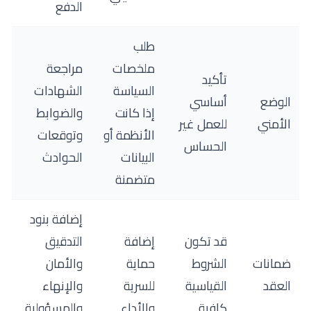
الدفع
طلب
ملخصات
مراجعة
تأكيد
السياسة
الشهادات
الوضع
أساسي
إذا كانت
والضوابط
الأمني
للعمل غير
الأنظمة أو
وتوقعات
الحساس
البيانات
الحوادث
متضمنة
إضافة بنود
قد تكون
إضافة
التدقيق
ضمانات
الشروط
حماية
والأمان
العقد
القياسية
للسرية
والإنهاء
كافية
والأداء
والمسؤولية