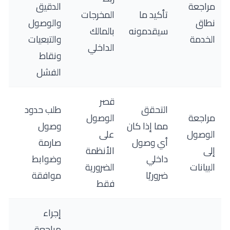
مراجعة
الدقيق
تأكيد ما
المخرجات
نطاق
والوصول
سيقدمونه
بالمالك
الخدمة
والتبعيات
الداخلي
ونقاط
الفشل
قصر
التحقق
طلب حدود
مراجعة
الوصول
مما إذا كان
وصول
الوصول
على
أي وصول
صارمة
إلى
الأنظمة
داخلي
وضوابط
البيانات
الضرورية
ضروريًا
موافقة
فقط
إجراء
مراجعة