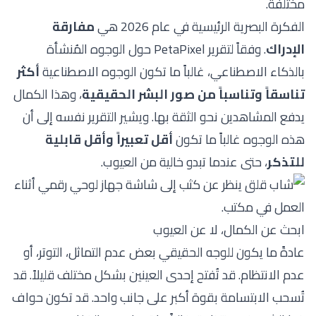
مختلفة.
الفكرة البصرية الرئيسية في عام 2026 هي
مفارقة
الإدراك
. وفقاً
لتقرير PetaPixel حول الوجوه المُنشأة
بالذكاء الاصطناعي
، غالباً ما تكون الوجوه الاصطناعية
أكثر
تناسقاً وتناسباً من صور البشر الحقيقية
، وهذا الكمال
يدفع المشاهدين نحو الثقة بها. ويشير التقرير نفسه إلى أن
هذه الوجوه غالباً ما تكون
أقل تعبيراً وأقل قابلية
للتذكر
، حتى عندما تبدو خالية من العيوب.
ابحث عن الكمال، لا عن العيوب
عادةً ما يكون للوجه الحقيقي بعض عدم التماثل، التوتر، أو
عدم الانتظام. قد تُفتح إحدى العينين بشكل مختلف قليلاً. قد
تُسحب الابتسامة بقوة أكبر على جانب واحد. قد تكون حواف