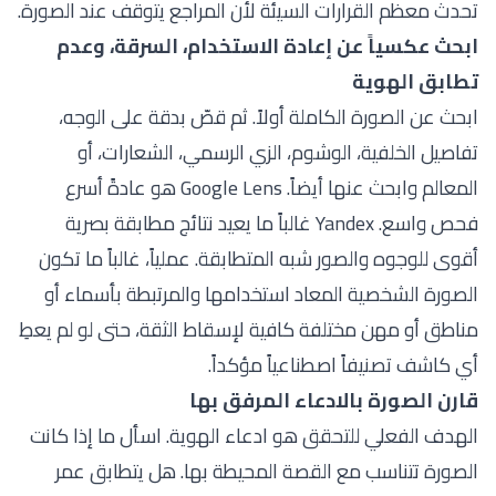
تحدث معظم القرارات السيئة لأن المراجع يتوقف عند الصورة.
ابحث عكسياً عن إعادة الاستخدام، السرقة، وعدم
تطابق الهوية
ابحث عن الصورة الكاملة أولاً. ثم قصّ بدقة على الوجه،
تفاصيل الخلفية، الوشوم، الزي الرسمي، الشعارات، أو
المعالم وابحث عنها أيضاً. Google Lens هو عادةً أسرع
فحص واسع. Yandex غالباً ما يعيد نتائج مطابقة بصرية
أقوى للوجوه والصور شبه المتطابقة. عملياً، غالباً ما تكون
الصورة الشخصية المعاد استخدامها والمرتبطة بأسماء أو
مناطق أو مهن مختلفة كافية لإسقاط الثقة، حتى لو لم يعطِ
أي كاشف تصنيفاً اصطناعياً مؤكداً.
قارن الصورة بالادعاء المرفق بها
الهدف الفعلي للتحقق هو ادعاء الهوية. اسأل ما إذا كانت
الصورة تتناسب مع القصة المحيطة بها. هل يتطابق عمر