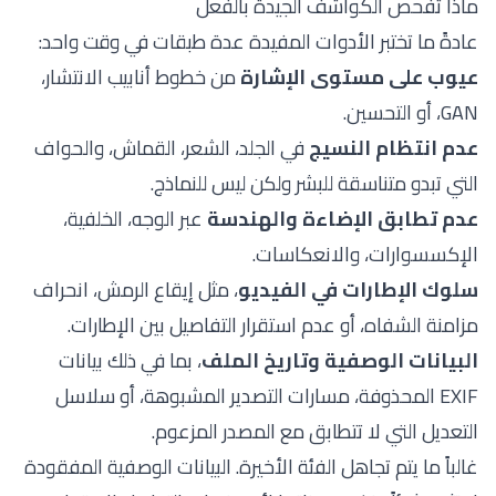
ماذا تفحص الكواشف الجيدة بالفعل
عادةً ما تختبر الأدوات المفيدة عدة طبقات في وقت واحد:
عيوب على مستوى الإشارة
من خطوط أنابيب الانتشار،
GAN، أو التحسين.
عدم انتظام النسيج
في الجلد، الشعر، القماش، والحواف
التي تبدو متناسقة للبشر ولكن ليس للنماذج.
عدم تطابق الإضاءة والهندسة
عبر الوجه، الخلفية،
الإكسسوارات، والانعكاسات.
سلوك الإطارات في الفيديو
، مثل إيقاع الرمش، انحراف
مزامنة الشفاه، أو عدم استقرار التفاصيل بين الإطارات.
البيانات الوصفية وتاريخ الملف
، بما في ذلك بيانات
EXIF المحذوفة، مسارات التصدير المشبوهة، أو سلاسل
التعديل التي لا تتطابق مع المصدر المزعوم.
غالباً ما يتم تجاهل الفئة الأخيرة. البيانات الوصفية المفقودة