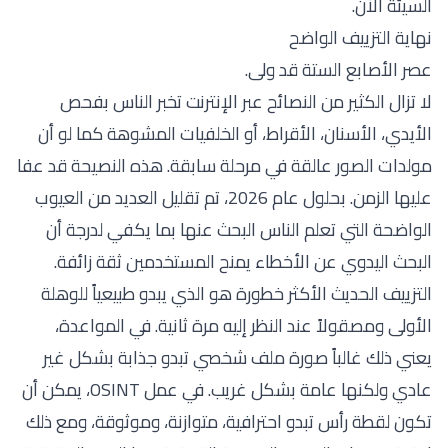
السيئة الآن.
نهاية التزييف الواضح
عصر الأصابع الستة قد ولى.
لا تزال الكثير من النصائح عبر الإنترنت تخبر الناس بفحص
الأيدي، الأسنان، الأقراط، أو الخلفيات المشوهة كما لو أن
مولدات الصور عالقة في مرحلة سابقة. هذه النصيحة قد عفا
عليها الزمن. بحلول عام 2026، تم تقليل العديد من العيوب
الواضحة التي تعلم الناس البحث عنها بما يكفي لدرجة أن
البحث اليدوي عن الأخطاء يمنح المستخدمين ثقة زائفة.
التزييف الحديث الأكثر خطورة هو الذي يبدو طبيعياً للوهلة
الأولى ومصقولاً عند النظر إليه مرة ثانية. في المواعدة،
يعني ذلك غالباً صورة ملف شخصي تبدو جذابة بشكل غير
عادي ولكنها عامة بشكل غريب. في عمل OSINT، يمكن أن
تكون لقطة رأس تبدو احترافية، متوازنة، وموثوقة، ومع ذلك