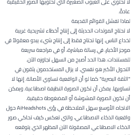
لا تحتوي على العيوب الصغيرة التي تحتويها الصور الحقيقية
عادةً.
لماذا تفشل القوائم القديمة
لا تحتاج المولدات الحديثة إلى إنتاج أخطاء تشريحية غريبة
لخداع الناس. إنها تحتاج فقط إلى إنتاج شيء يبدو معقولاً في
موجز الأخبار، في رسالة مباشرة، أو في مراجعة سريعة
للمستندات. هذا الحد أصبح من السهل تجاوزه الآن.
التحول الأكبر هو نفسي. لا يزال المستخدمون يثقون في
"الثقة البصرية" كما لو أن الواقعية تساوي الأصالة. إنها لا
تساويها. يمكن أن تكون الصورة النظيفة اصطناعية. ويمكن
أن تكون الصورة المشوشة أو المضغوطة حقيقية.
الاتجاه الأوسع سهل الملاحظة في
رؤى AiHeadshots حول
واقعية الذكاء الاصطناعي
، والتي تعكس كيف تحاكي صور
الذكاء الاصطناعي المصقولة الآن المظهر الذي يتوقعه