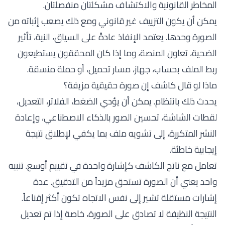
المخاطر القانونية والاكتشاف مشكلتان منفصلتان.
يمكن أن يكون التزييف غير قانوني ومع ذلك يصعب إثباته من
الصورة وحدها. يعتمد الإنفاذ عادةً على السياق، النية، تأثير
الضحية، تعاون المنصة، وما إذا كان المحققون يستطيعون
ربط الملف بحساب، جهاز، مسار تحميل، أو حملة منسقة.
ماذا لو قال كاشف إن صورة حقيقية مزيفة؟
يحدث ذلك بانتظام. يمكن أن يؤدي الضغط، الفلاتر، التعديل،
لقطات الشاشة، تحسين الصور بالذكاء الاصطناعي، وإعادة
النشر المتكررة، إلى تشويه ملف بما يكفي لإطلاق نتيجة
إيجابية خاطئة.
تعامل مع ناتج الكاشف كإشارة واحدة في تقييم أوسع. تنبيه
واحد يعني أن الصورة تستحق مزيداً من التدقيق. عدة
إشارات مستقلة تشير إلى نفس الاتجاه تكون أكثر إقناعاً.
النتيجة النظيفة لا تصادق على الصورة، خاصة إذا تم تعديل