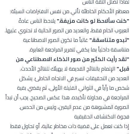
لماذا تضلل الثقة الناس
معظم الأحكام الخاطئة تأتي من نفس الافتراضات السيئة:
"كنت سألاحظ لو كانت مزيفة."
يلاحظ الناس عادةً
العيوب الخام فقط، والعديد من الصور الحالية لا تحتوي عليها.
"تبدو متناسقة."
غالباً ما تكون الصور الاصطناعية
متناسقة داخلياً بما يكفي لتمرير المراجعة العابرة.
"لقد رأيت الكثير من صور الذكاء الاصطناعي من
قبل."
الإلمام بالنتائج القديمة لا يهيئك للنتائج الأحدث.
العديد من التحقيقات تسير في الاتجاه الخاطئ. يشكل
شخص ما رأياً في الثواني القليلة الأولى، ثم يقضي بقية
المراجعة في محاولة تأكيده. هذا عكس الصحيح. يجب أن تبدأ
الصورة المشبوهة من عدم اليقين، وليس من الحدس.
فجوة الاكتشاف الحقيقية
إذا كنت تعمل على قضية ذات مخاطر عالية، أو تحاول فقط