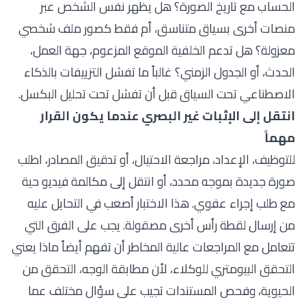
الحساب مع تاريخ الصورة؟ هل يظهر نفس الشخص عبر
منصات أخرى بسياق متناسق، أم فقط كصور ملف شخصي
معزولة؟ هل تدعم الخلفية الموقع المزعوم، جهة العمل،
الحدث، أو الجدول الزمني؟ غالباً ما تفشل التزييفات بالذكاء
الاصطناعي تحت السياق قبل أن تفشل تحت تحليل البكسل.
انتقل إلى الإثبات غير البصري عندما يكون القرار
مهماً
للتوظيف، الإعداد، مراجعة الاحتيال، أو تدقيق المصادر، اطلب
صورة جديدة بموجه محدد، أو انتقل إلى مكالمة فيديو حية
مع طلب إجراء عفوي. هذا الاختبار أصعب في التحايل عليه
من إرسال لقطة رأس أخرى مصقولة. يجب على الفرق التي
تتعامل مع المراجعات عالية المخاطر أن تفهم أيضاً
ماذا يعني
التحقق البيومتري للوكلاء
، لأن مطابقة الوجه، التحقق من
الحيوية، وفحص المستندات تجيب على سؤال مختلف عما