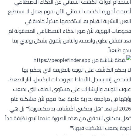
استخدام أدوات الكشف التلقائي عن الذكاء الاصطناعي
أصبحت أجهزة الكشف التلقائي الآن تقوم بعمل لا تستطيع
العين البشرية القيام به. استخدمها مبكراً، خاصة في
فحوصات الهوية، لأن صور الذكاء الاصطناعي المصقولة لم
تعد تفشل بطرق واضحة، والناس يثقون بشكل روتيني بما
يبدو طبيعياً.
لا يحكم الكاشف على الوجه بالطريقة التي يحكم بها
الشخص. إنه يسجل الأنماط عبر وحدات البكسل، آثار الضغط،
عيوب التوليد، والإشارات على مستوى الملف التي يصعب
رؤيتها في مراجعة بصرية عادية. هذا مهم لأن مشكلة عام
2026 لم تعد "هل يمكنني اكتشاف يد مكسورة؟" بل هي
"هل يمكنني التحقق من هذه الصورة عندما تبدو نظيفة جداً
لدرجة يصعب التشكيك فيها؟"