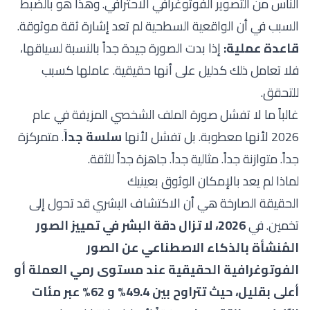
الناس من التصوير الفوتوغرافي الاحترافي. وهذا هو بالضبط
السبب في أن الواقعية السطحية لم تعد إشارة ثقة موثوقة.
قاعدة عملية:
إذا بدت الصورة جيدة جداً بالنسبة لسياقها،
فلا تعامل ذلك كدليل على أنها حقيقية. عاملها كسبب
للتحقق.
غالباً ما لا تفشل صورة الملف الشخصي المزيفة في عام
2026 لأنها معطوبة. بل تفشل لأنها
سلسة جداً
. متمركزة
جداً. متوازنة جداً. مثالية جداً. جاهزة جداً للثقة.
لماذا لم يعد بالإمكان الوثوق بعينيك
الحقيقة الصارخة هي أن الاكتشاف البشري قد تحول إلى
تخمين. في
2026، لا تزال دقة البشر في تمييز الصور
المُنشأة بالذكاء الاصطناعي عن الصور
الفوتوغرافية الحقيقية عند مستوى رمي العملة أو
أعلى بقليل، حيث تتراوح بين 49.4% و 62% عبر مئات