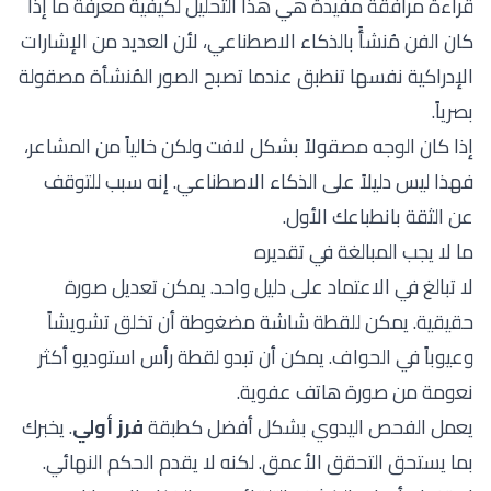
قراءة مرافقة مفيدة هي
هذا التحليل لكيفية معرفة ما إذا
كان الفن مُنشأً بالذكاء الاصطناعي
، لأن العديد من الإشارات
الإدراكية نفسها تنطبق عندما تصبح الصور المُنشأة مصقولة
بصرياً.
إذا كان الوجه مصقولاً بشكل لافت ولكن خالياً من المشاعر،
فهذا ليس دليلاً على الذكاء الاصطناعي. إنه سبب للتوقف
عن الثقة بانطباعك الأول.
ما لا يجب المبالغة في تقديره
لا تبالغ في الاعتماد على دليل واحد. يمكن تعديل صورة
حقيقية. يمكن للقطة شاشة مضغوطة أن تخلق تشويشاً
وعيوباً في الحواف. يمكن أن تبدو لقطة رأس استوديو أكثر
نعومة من صورة هاتف عفوية.
يعمل الفحص اليدوي بشكل أفضل كطبقة
فرز أولي
. يخبرك
بما يستحق التحقق الأعمق. لكنه لا يقدم الحكم النهائي.