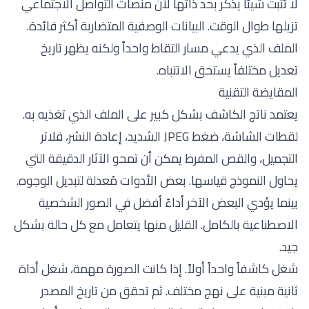
لا تثبت شيئاً يذكر بحد ذاتها لأن منصات التواصل الاجتماعي
تزيلها طوال الوقت. البيانات الوصفية المتضاربة أكثر فائدة.
الملف الذي يدعي مسار التقاط واحداً ولكنه يظهر تاريخ
تعديل مختلفاً يستحق الانتباه.
المقايضة التقنية
يعتمد ناتج الكاشف بشكل كبير على الملف الذي تغذيه به.
لقطات الشاشة، ضغط JPEG الشديد، إعادة النشر، فلاتر
التجميل، والقص المفرط يمكن أن تمحو الآثار الدقيقة التي
يحاول النموذج قياسها. بعض الأدوات مُعدلة لتبديل الوجوه.
بينما يؤدي البعض الآخر أداءً أفضل في الصور الشخصية
الاصطناعية بالكامل. القليل منها يتعامل مع كل حالة بشكل
جيد.
شغل كاشفاً واحداً أولاً. إذا كانت الصورة مهمة، شغل أداة
ثانية مبنية على نهج مختلف. ثم تحقق من تاريخ المصدر