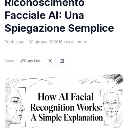
Riconoscimento
Facciale AI: Una
Spiegazione Semplice
Pubblicato il
30 giugno 2026
16
min di lettura
Share:
Copy Link